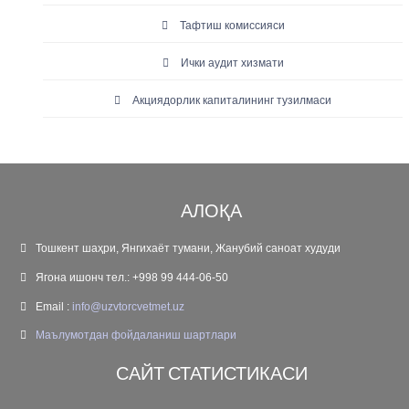
Тафтиш комиссияси
Ички аудит хизмати
Акциядорлик капиталининг тузилмаси
АЛОҚА
Тошкент шаҳри, Янгихаёт тумани, Жанубий саноат худуди
Ягона ишонч тел.: +998 99 444-06-50
Email :
info@uzvtorcvetmet.uz
Маълумотдан фойдаланиш шартлари
САЙТ СТАТИСТИКАСИ