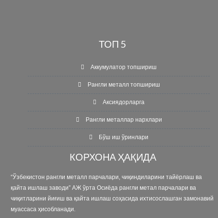
ТОП 5
Аккумулатор топшириш
Рангли металл топшириш
Аксиядорларга
Рангли металлар нархлари
Бўш иш ўринлари
КОРХОНА ҲАҚИДА
“Ўзбекистон рангли металл парчалари, чиқиндиларини тайёрлаш ва
қайта ишлаш заводи” АЖ ўрта Осиёда рангли метал парчалари ва
чиқитларини йиғиш ва қайта ишлаш соҳасида иxтисослашган замонавий
муассаса ҳисобланади.