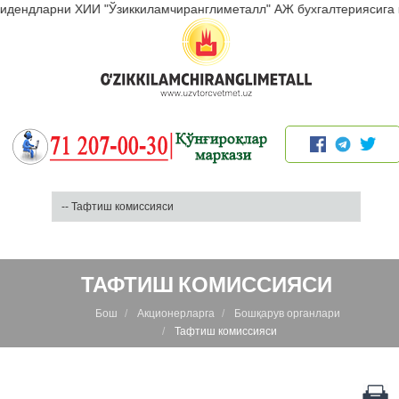
идендларни ХИИ "Ўзиккиламчиранглиметалл" АЖ бухгалтериясига м
ТАФТИШ КОМИССИЯСИ
Бош
Акционерларга
Бошқарув органлари
Тафтиш комиссияси