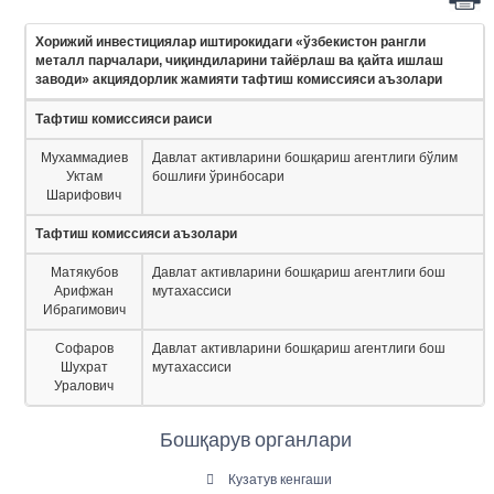
Хорижий инвестициялар иштирокидаги «ўзбекистон рангли
металл парчалари, чиқиндиларини тайёрлаш ва қайта ишлаш
заводи» акциядорлик жамияти тафтиш комиссияси аъзолари
Тафтиш комиссияси раиси
Мухаммадиев
Давлат активларини бошқариш агентлиги бўлим
Уктам
бошлиғи ўринбосари
Шарифович
Тафтиш комиссияси аъзолари
Матякубов
Давлат активларини бошқариш агентлиги бош
Арифжан
мутахассиси
Ибрагимович
Софаров
Давлат активларини бошқариш агентлиги бош
Шухрат
мутахассиси
Уралович
Бошқарув органлари
Кузатув кенгаши